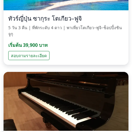
ทัวร์ญี่ปุ่น ซากุระ โตเกียว–ฟูจิ
5 วัน 3 คืน | ที่พักระดับ 4 ดาว | พาเที่ยวโตเกียว–ฟูจิ–ช็อปปิ้งชิน
จูกุ
เริ่มต้น 39,900 บาท
สอบถามรายละเอียด