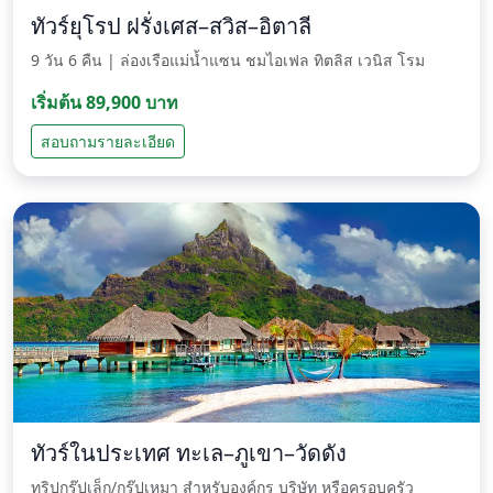
ทัวร์ยุโรป ฝรั่งเศส–สวิส–อิตาลี
9 วัน 6 คืน | ล่องเรือแม่น้ำแซน ชมไอเฟล ทิตลิส เวนิส โรม
เริ่มต้น 89,900 บาท
สอบถามรายละเอียด
ทัวร์ในประเทศ ทะเล–ภูเขา–วัดดัง
ทริปกรุ๊ปเล็ก/กรุ๊ปเหมา สำหรับองค์กร บริษัท หรือครอบครัว